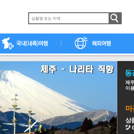
동
제주
이용
마
상