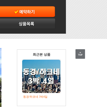
최근본 상품
동경/하코네 3박4일